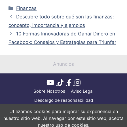
Categorías
Finanzas
Descubre todo sobre qué son las finanzas:
concepto, importancia y ejemplos
10 Formas Innovadoras de Ganar Dinero en
Facebook: Consejos y Estrategias para Triunfar
Anuncios
Sobre Nosotros
Aviso Legal
Descargo de responsabilidad
Política de privacidad
Política de cookies
Utilizamos cookies para mejorar su experiencia en
nuestro sitio web. Al navegar por este sitio web, acepta
Contacto
nuestro uso de cookies.